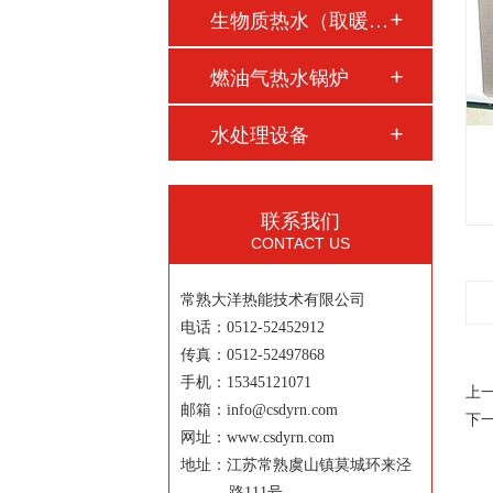
生物质热水（取暖）…
燃油气热水锅炉
水处理设备
联系我们
CONTACT US
常熟大洋热能技术有限公司
电话：0512-52452912
传真：0512-52497868
手机：15345121071
上
邮箱：info@csdyrn.com
下
网址：www.csdyrn.com
地址：江苏常熟虞山镇莫城环来泾
路111号