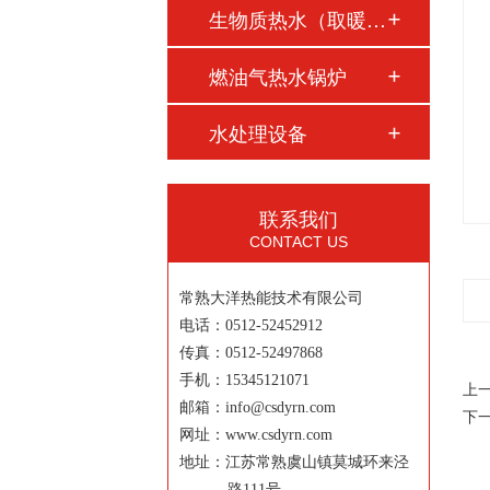
生物质热水（取暖）…
燃油气热水锅炉
水处理设备
联系我们
CONTACT US
常熟大洋热能技术有限公司
电话：0512-52452912
传真：0512-52497868
手机：15345121071
上
邮箱：info@csdyrn.com
下
网址：www.csdyrn.com
地址：江苏常熟虞山镇莫城环来泾
路111号